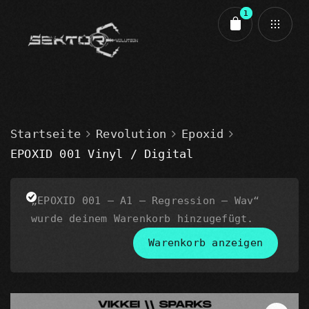
1
Cart review
EPOXID 001 - A1 - Regression - Wav
Startseite
Revolution
Epoxid
1,50
€
Epoxid
,
Epoxid 001
,
Revolution
EPOXID 001 Vinyl / Digital
„EPOXID 001 – A1 – Regression – Wav“
Zwischensumme:
1,50
€
wurde deinem Warenkorb hinzugefügt.
Kasse
Warenkorb anzeigen
Warenkorb anzeigen