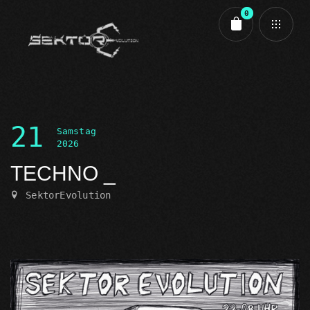
0
Cart review
21
Samstag
2026
TECHNO
SektorEvolution