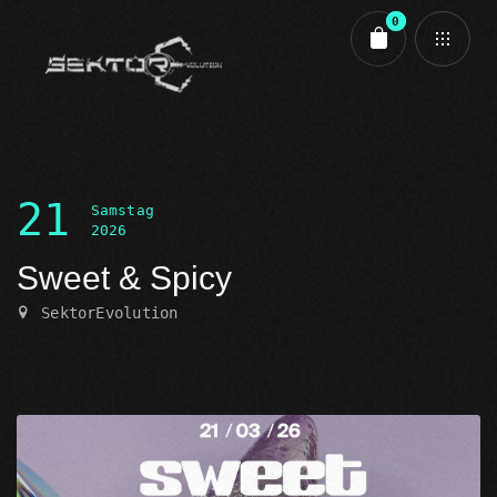
0
Cart review
21
Samstag
2026
Sweet & Spicy
SektorEvolution