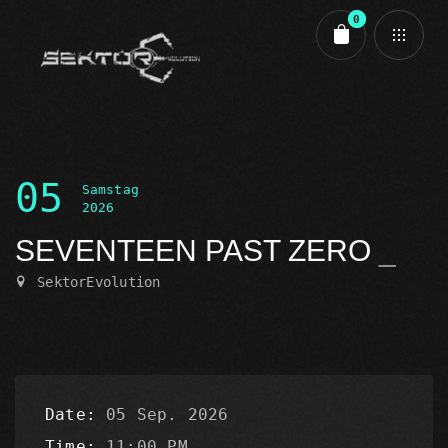
0
Cart review
05
Samstag
2026
SEVENTEEN PAST ZERO
SektorEvolution
Date
05 Sep. 2026
Time
11:00 PM