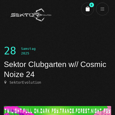
0
Cart review
28
Samstag
2025
Sektor Clubgarten w// Cosmic
Noize 24
SektorEvolution