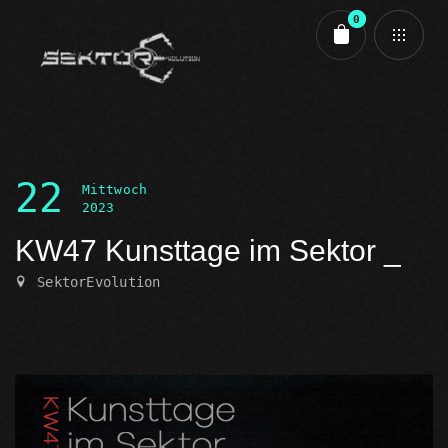
0
Cart review
22
Mittwoch
2023
KW47 Kunsttage im Sektor
SektorEvolution