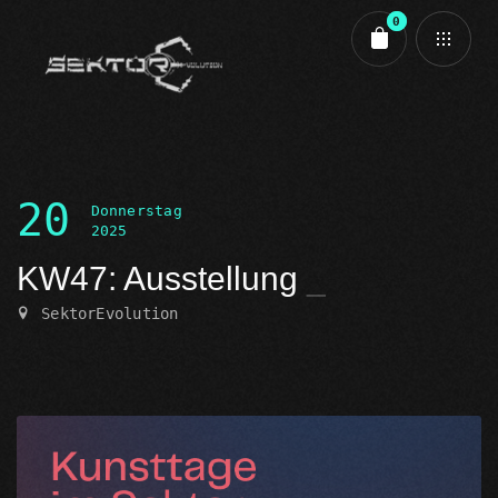
0
Cart review
20
Donnerstag
2025
KW47: Ausstellung
SektorEvolution