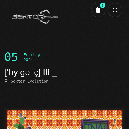
0
Cart review
05
Freitag
2024
[‘hyːgəliç] III
Sektor Evolution