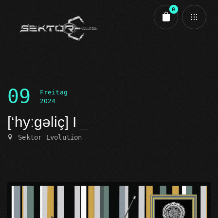
0
Cart review
09
Freitag
2024
[‘hyːgəliç] I
Sektor Evolution