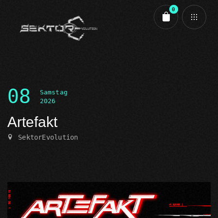
0
Cart review
08
Samstag
2026
Artefakt
SektorEvolution