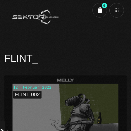
0
Cart review
FLINT
12. Februar 2022
FLINT 002