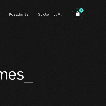
0
Residents
Sektor e.V.
art review
emes